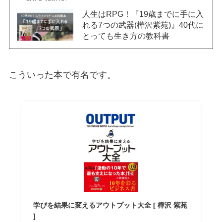
人生はRPG！『19歳までに手に入
れる7つの武器(樺沢紫苑)』40代に
とっても生き方の教科書
こういった本で有名です。
学びを結果に変えるアウトプット大全 [ 樺沢 紫苑
]