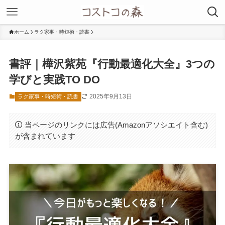
ホーム
ラク家事・時短術・読書
書評｜樺沢紫苑『行動最適化大全』3つの
学びと実践TO DO
2025年9月13日
ラク家事・時短術・読書
当ページのリンクには広告(Amazonアソシエイト含む)
が含まれています