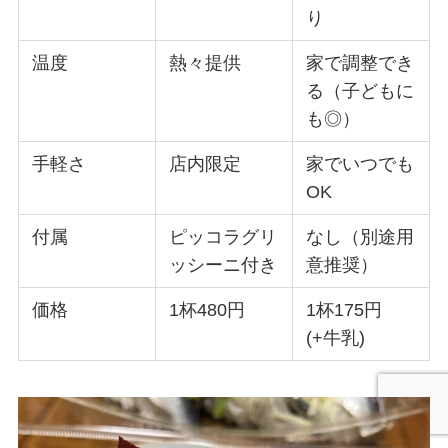
り
温度
熱々提供
家で調整でき
る（子どもに
も◎）
手軽さ
店内限定
家でいつでも
OK
付属
ピッコラグリ
なし（別途用
ッシーニ付き
意推奨）
価格
1杯480円
1杯175円
(+牛乳)