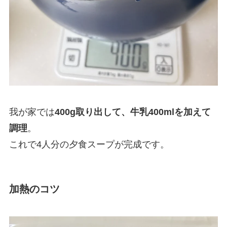
我が家では
400g取り出して、牛乳400mlを加えて
調理
。
これで4人分の夕食スープが完成です。
加熱のコツ