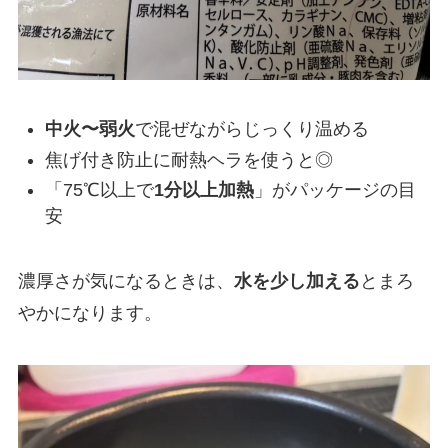
中火〜弱火
で混ぜながらじっくり温める
焦げ付き防止に耐熱ヘラを使うと◎
「75℃以上で
1分以上加熱
」がパッケージの目
安
濃厚さが気になるときは、
水を少し加える
とまろ
やかになります。