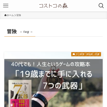
ホーム
冒険
冒険
– tag –
ラク家事・時短術・読書