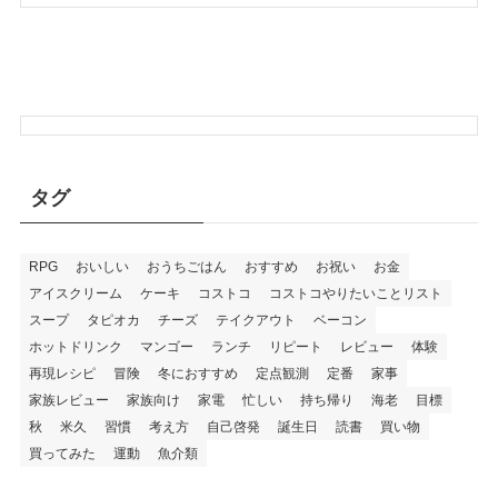
タグ
RPG
おいしい
おうちごはん
おすすめ
お祝い
お金
アイスクリーム
ケーキ
コストコ
コストコやりたいことリスト
スープ
タピオカ
チーズ
テイクアウト
ベーコン
ホットドリンク
マンゴー
ランチ
リピート
レビュー
体験
再現レシピ
冒険
冬におすすめ
定点観測
定番
家事
家族レビュー
家族向け
家電
忙しい
持ち帰り
海老
目標
秋
米久
習慣
考え方
自己啓発
誕生日
読書
買い物
買ってみた
運動
魚介類