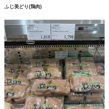
ふじ美どり(鶏肉)