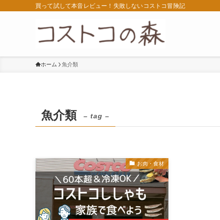
買って試して本音レビュー！失敗しないコストコ冒険記
ホーム
魚介類
魚介類
– tag –
お肉・食材