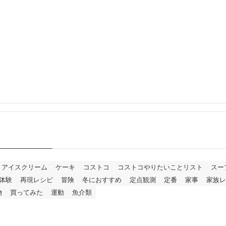
アイスクリーム
ケーキ
コストコ
コストコやりたいことリスト
スー
体験
再現レシピ
冒険
冬におすすめ
定点観測
定番
家事
家族レ
物
買ってみた
運動
魚介類