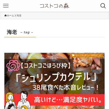
ホーム
海老
海老
– tag –
やっておきたい100のこと