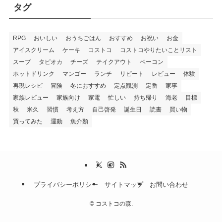
タグ
RPG
おいしい
おうちごはん
おすすめ
お祝い
お金
アイスクリーム
ケーキ
コストコ
コストコやりたいことリスト
スープ
タピオカ
チーズ
テイクアウト
ベーコン
ホットドリンク
マンゴー
ランチ
リピート
レビュー
体験
再現レシピ
冒険
冬におすすめ
定点観測
定番
家事
家族レビュー
家族向け
家電
忙しい
持ち帰り
海老
目標
秋
米久
習慣
考え方
自己啓発
誕生日
読書
買い物
買ってみた
運動
魚介類
プライバシーポリシー
サイトマップ
お問い合わせ
©
コストコの森.